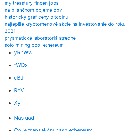
my treastury fincen jobs
na bilančnom objeme obv
historický graf ceny bitcoinu
najlepšie kryptomenové akcie na investovanie do roku
2021
prysmatické laboratóriá stredné
solo mining pool ethereum
yRnWw
fWDx
cBJ
RnV
Xy
Nás uad
Co je transakční hash ethereum