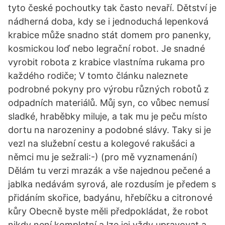
tyto české pochoutky tak často nevaří. Dětství je
nádherná doba, kdy se i jednoduchá lepenková
krabice může snadno stát domem pro panenky,
kosmickou loď nebo legrační robot. Je snadné
vyrobit robota z krabice vlastníma rukama pro
každého rodiče; V tomto článku naleznete
podrobné pokyny pro výrobu různých robotů z
odpadních materiálů. Můj syn, co vůbec nemusí
sladké, hraběbky miluje, a tak mu je peču místo
dortu na narozeniny a podobné slávy. Taky si je
vezl na služební cestu a kolegové rakušáci a
němci mu je sežrali:-) (pro mě vyznamenání)
Dělám tu verzi mrazák a vše najednou pečené a
jablka nedávám syrová, ale rozdusím je předem s
přidáním skořice, badyánu, hřebíčku a citronové
kůry Obecně byste měli předpokládat, že robot
nikdy není kompletní a lze jej vždy upravovat a