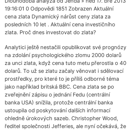
Dlouhodobá analýza od Jenda » ned 17. bře 2013
19:16:01 0 Odpovědi 1851 Zobrazen Aktuální
cena zlata Dynamický nárůst ceny zlata za
posledních 10 let . Aktuální cena investičního
zlata. Proč dnes investovat do zlata?
Analytici ještě nestačili opublikovat své prognózy
na zdolání psychologického zlomu 2000 dolarů
za unci zlata, když cena tuto metu přerostla o 40
dolarů. To už se zlatu začaly věnovat i sdělovací
prostředky, pro které to je příliš odborné téma
jako například britská BBC. Cena zlata se po
zveřejnění zápisu o jednání Fedu (centrální
banka USA) snížila, protože centrální banka
ustoupila od poskytování dalších informací
ohledně úrokových sazeb. Christopher Wood,
ředitel společnosti Jefferies, ale nyní očekává, že