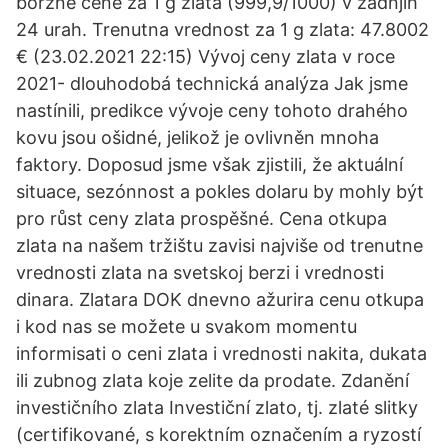
borzne cene za 1 g zlata (999,9/1000) v zadnjih
24 urah. Trenutna vrednost za 1 g zlata: 47.8002
€ (23.02.2021 22:15) Vývoj ceny zlata v roce
2021- dlouhodobá technická analýza Jak jsme
nastínili, predikce vývoje ceny tohoto drahého
kovu jsou ošidné, jelikož je ovlivněn mnoha
faktory. Doposud jsme však zjistili, že aktuální
situace, sezónnost a pokles dolaru by mohly být
pro růst ceny zlata prospěšné. Cena otkupa
zlata na našem tržištu zavisi najviše od trenutne
vrednosti zlata na svetskoj berzi i vrednosti
dinara. Zlatara DOK dnevno ažurira cenu otkupa
i kod nas se možete u svakom momentu
informisati o ceni zlata i vrednosti nakita, dukata
ili zubnog zlata koje zelite da prodate. Zdanění
investičního zlata Investiční zlato, tj. zlaté slitky
(certifikované, s korektním označením a ryzostí