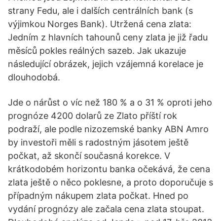
strany Fedu, ale i dalších centrálních bank (s
výjimkou Norges Bank). Utržená cena zlata:
Jedním z hlavních tahounů ceny zlata je již řadu
měsíců pokles reálných sazeb. Jak ukazuje
následující obrázek, jejich vzájemná korelace je
dlouhodobá.
Jde o nárůst o víc než 180 % a o 31 % oproti jeho
prognóze 4200 dolarů ze Zlato příští rok
podraží, ale podle nizozemské banky ABN Amro
by investoři měli s radostným jásotem ještě
počkat, až skončí současná korekce. V
krátkodobém horizontu banka očekává, že cena
zlata ještě o něco poklesne, a proto doporučuje s
případným nákupem zlata počkat. Hned po
vydání prognózy ale začala cena zlata stoupat.