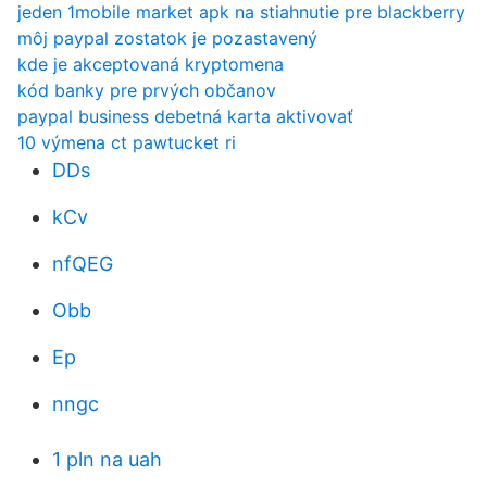
jeden 1mobile market apk na stiahnutie pre blackberry
môj paypal zostatok je pozastavený
kde je akceptovaná kryptomena
kód banky pre prvých občanov
paypal business debetná karta aktivovať
10 výmena ct pawtucket ri
DDs
kCv
nfQEG
Obb
Ep
nngc
1 pln na uah