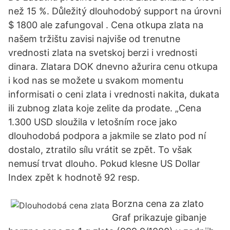
než 15 %. Důležitý dlouhodobý support na úrovni
$ 1800 ale zafungoval . Cena otkupa zlata na
našem tržištu zavisi najviše od trenutne
vrednosti zlata na svetskoj berzi i vrednosti
dinara. Zlatara DOK dnevno ažurira cenu otkupa
i kod nas se možete u svakom momentu
informisati o ceni zlata i vrednosti nakita, dukata
ili zubnog zlata koje zelite da prodate. „Cena
1.300 USD sloužila v letošním roce jako
dlouhodobá podpora a jakmile se zlato pod ní
dostalo, ztratilo sílu vrátit se zpět. To však
nemusí trvat dlouho. Pokud klesne US Dollar
Index zpět k hodnotě 92 resp.
Borzna cena za zlato
Graf prikazuje gibanje