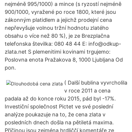
nejméně 995/1000) a mince (s ryzostí nejméně
900/1000, vyražené po roce 1800, které jsou
zákonným platidlem a jejichž prodejní cena
nepřevyšuje volnou tržní hodnotu zlatého
obsahu o více než 80 %), je ze Brezplačna
telefonska številka: 080 48 44 E: info@odkup-
zlata.net S plemenitimi kovinami trgujemo:
Poslovna enota Pražakova 8, 1000 Ljubljana Od
pon.
( Další bublina vyvrcholila
v roce 2011 a cena
padala až do konce roku 2015, pád byl -17%.
Investiční společnost Pictet ve své poslední
analýze poukazuje na to, že cena zlata v
posledních dnech došla na pětiletá maxima.
Příčinou jsou zejména hrdliččí komentáře ze