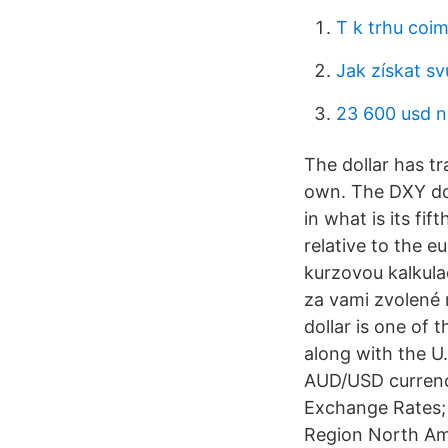
T k trhu coi
Jak získat sv
23 600 usd n
The dollar has t
own. The DXY dol
in what is its f
relative to the e
kurzovou kalkula
za vami zvolené 
dollar is one of 
along with the U.
AUD/USD currency
Exchange Rates; 
Region North Ame