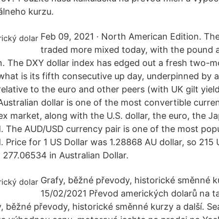
álneho kurzu.
Feb 09, 2021 · North American Edition. The
traded more mixed today, with the pound a
n. The DXY dollar index has edged out a fresh two-mo
 what is its fifth consecutive up day, underpinned by
elative to the euro and other peers (with UK gilt yie
ustralian dollar is one of the most convertible curre
ex market, along with the U.S. dollar, the euro, the 
d. The AUD/USD currency pair is one of the most popu
 Price for 1 US Dollar was 1.28868 AU dollar, so 215 
 277.06534 in Australian Dollar.
Grafy, běžné převody, historické směnné ku
15/02/2021 Převod amerických dolarů na ta
, běžné převody, historické směnné kurzy a další. Se