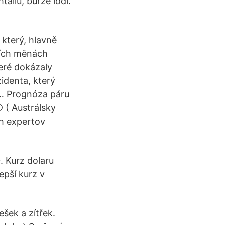
allu, burze lodí.
 který, hlavně
jších měnách
eré dokázaly
identa, který
 … Prognóza páru
 ( Austrálsky
ch expertov
 Kurz dolaru
epší kurz v
šek a zítřek.