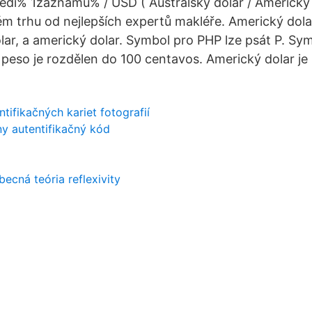
ědi% 1záznamu% / USD ( Australský dolar / Americk
m trhu od nejlepších expertů makléře. Americký dola
lar, a americký dolar. Symbol pro PHP lze psát P. Sy
é peso je rozdělen do 100 centavos. Americký dolar je
ntifikačných kariet fotografií
y autentifikačný kód
p
ecná teória reflexivity