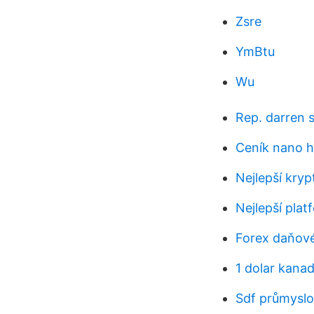
Zsre
YmBtu
Wu
Rep. darren 
Ceník nano h
Nejlepší kry
Nejlepší plat
Forex daňové
1 dolar kanad
Sdf průmyslov