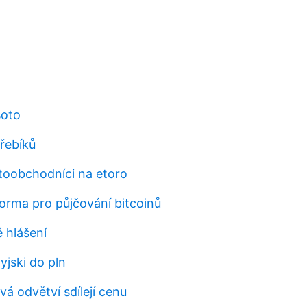
soto
řebíků
ptoobchodníci na etoro
forma pro půjčování bitcoinů
 hlášení
yjski do pln
á odvětví sdílejí cenu