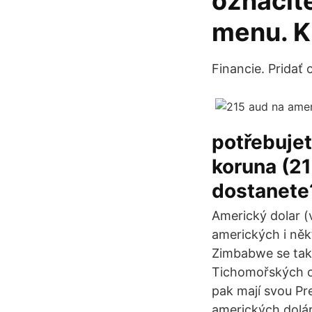
označít
menu. Kl
Financie. Pridať
potřebujet
koruna (21
dostanete
Americký dolar (
amerických i něk
Zimbabwe se tak r
Tichomořských ost
pak mají svou P
amerických dolár