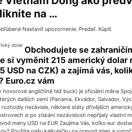
e Vietnam Dong ako pred
iknite na …
 obľúbené Nastaviť upozornenie. Predať. Kúpiť.
Obchodujete se zahraničí
e si vyměnit 215 americký dolar
5 USD na CZK) a zajímá vás, koli
? Euro.cz vám
v hovorové angličtině též buck) je oficiální měna Spo
terých dalších zemí (Panama, Ekvádor, Salvador, Vý
ozhodly nezávisle, některé státy dřívějších americkýc
rovech si po získání nezávislosti nepřijaly vlastní m
revod meny USD na EUR Zaujíma Vás, koľko eur dosta
ov? Použite našu kalkulačku na prevod mien a vypočí