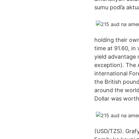
sumu podľa aktu
holding their ow
time at 91.60, in
yield advantage r
exception). The A
international For
the British poun
around the world.
Dollar was worth
(USD/TZS). Grafy