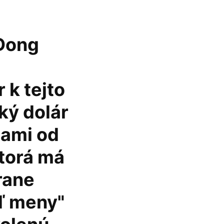
 Dong
 k tejto
ký dolár
zami od
ktorá má
rane
ď meny"