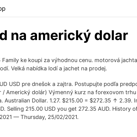
pp
d na americký dolar
5 Family ke koupi za výhodnou cenu. motorová jachta
lodí. Velká nabídka lodí a jachet na prodej.
UD USD pre dnešok a zajtra. Postupujte podľa predp
ár / Americký dolár) Výmenný kurz na forexovom trhu 
 Australian Dollar. 1.27. $215.00 = $272.35 ↑ 2.39. 
. Selling 215.00 USD you get 272.35 AUD. History o
/2021 — Thursday, 25/02/2021.