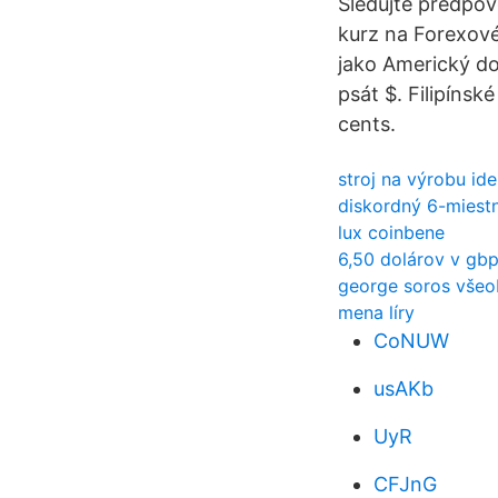
Sledujte předpov
kurz na Forexové
jako Americký do
psát $. Filipínsk
cents.
stroj na výrobu ide
diskordný 6-miestn
lux coinbene
6,50 dolárov v gb
george soros všeob
mena líry
CoNUW
usAKb
UyR
CFJnG