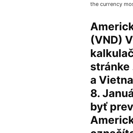
the currency mos
Americk
(VND) V
kalkulač
stránke
a Vietn
8. Januá
byť prev
Americk