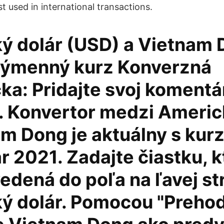
t used in international transactions.
ý dolár (USD) a Vietnam
ýmenný kurz Konverzná
ka: Pridajte svoj komentár
 . Konvertor medzi Americ
am Dong je aktuálny s kur
r 2021. Zadajte čiastku, 
edená do poľa na ľavej st
ý dolár. Pomocou "Preho