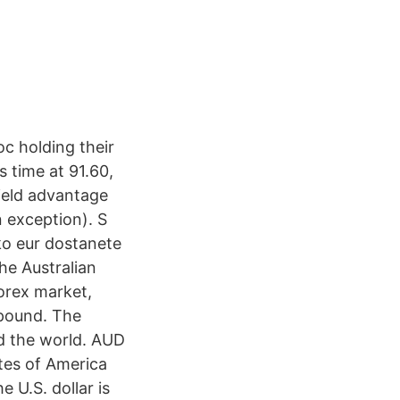
c holding their
 time at 91.60,
yield advantage
n exception). S
ko eur dostanete
he Australian
Forex market,
 pound. The
d the world. AUD
tes of America
 U.S. dollar is