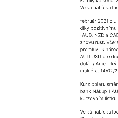
Family ke koupi 
Velká nabídka lod
február 2021 z …
díky pozitivnímu
(AUD, NZD a CAD
znovu růst. Včer
promluvil k nár
AUD USD pre dneš
dolár / Americký
makléra. 14/02/2
Kurz dolaru směn
bank Nákup 1 AUD
kurzovním lístku
Velká nabídka lo