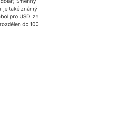
ý dolar) Směnný
r je také známý
mbol pro USD lze
 rozdělen do 100