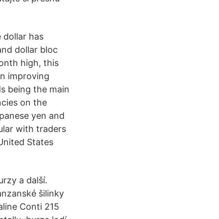
 dollar has
nd dollar bloc
nth high, this
 an improving
lds being the main
ncies on the
Japanese yen and
lar with traders
United States
rzy a další.
nzanské šilinky
aline Conti 215