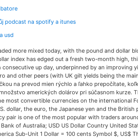
mbatore
ůj podcast na spotify a itunes
a usd
raded more mixed today, with the pound and dollar blo
lar index has edged out a fresh two-month high, this
ifth consecutive up day, underpinned by an improving 
uro and other peers (with UK gilt yields being the mai
čkou na prevod mien rýchlo a ľahko prepočítate, koľ
množstvo amerických dolárov pri súčasnom kurze. T
the most convertible currencies on the international 
S. dollar, the euro, the Japanese yen and the British
 pair is one of the most popular with traders aroun
Bank of Australia; USD US Dollar Country United Sta
rica Sub-Unit 1 Dollar = 100 cents Symbol $, US$ The