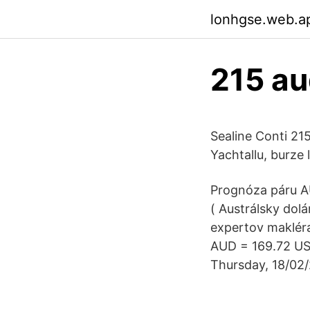
lonhgse.web.a
215 au
Sealine Conti 21
Yachtallu, burze 
Prognóza páru A
( Austrálsky dol
expertov makléra.
AUD = 169.72 USD
Thursday, 18/02