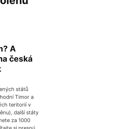
volenú
m? A
 na česká
k
jených států
chodní Timor a
h teritorií v
ěnu), další státy
nete za 1000
tajte si presnú