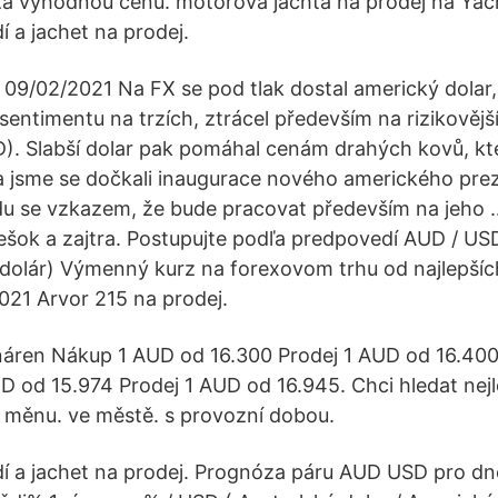
za výhodnou cenu. motorová jachta na prodej na Yacht
í a jachet na prodej.
 09/02/2021 Na FX se pod tlak dostal americký dolar,
 sentimentu na trzích, ztrácel především na rizikově
). Slabší dolar pak pomáhal cenám drahých kovů, kt
a jsme se dočkali inaugurace nového amerického prez
odu se vzkazem, že bude pracovat především na jeho
ok a zajtra. Postupujte podľa predpovedí AUD / USD
 dolár) Výmenný kurz na forexovom trhu od najlepší
021 Arvor 215 na prodej.
áren Nákup 1 AUD od 16.300 Prodej 1 AUD od 16.400.
 od 15.974 Prodej 1 AUD od 16.945. Chci hledat nejl
. měnu. ve městě. s provozní dobou.
dí a jachet na prodej. Prognóza páru AUD USD pro dne